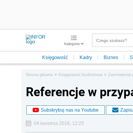
Kategorie
Księgowość
Kadry
Biznes
S
»
»
Strona główna
Księgowość budżetowa
Zamówienia 
Referencje w przyp
Subskrybuj nas na Youtube
Zapisz
04 kwietnia 2016, 12:25