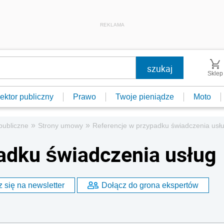
REKLAMA
Sklep
ektor publiczny
Prawo
Twoje pieniądze
Moto
»
»
publiczne
Strony umowy
Referencje w przypadku świadczenia usł
adku świadczenia usług
 się na newsletter
Dołącz do grona ekspertów