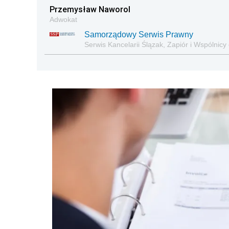
Przemysław Naworol
Adwokat
Samorządowy Serwis Prawny
Serwis Kancelarii Ślązak, Zapiór i Wspólnicy