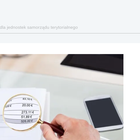
 dla jednostek samorządu terytorialnego