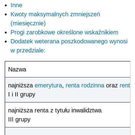
Inne
Kwoty maksymalnych zmniejszeń
(miesięcznie)
Progi zarobkowe określone wskaźnikiem
Dodatek weterana poszkodowanego wynosi
w przedziale:
Nazwa
najniższa
emerytura
,
renta rodzinna
oraz
renta
I i II grupy
najniższa renta z tytułu inwalidztwa
III grupy