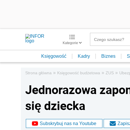
Kategorie
Księgowość
Kadry
Biznes
S
»
»
»
Strona główna
Księgowość budżetowa
ZUS
Ubezp
Jednorazowa zapom
się dziecka
Subskrybuj nas na Youtube
Zapisz