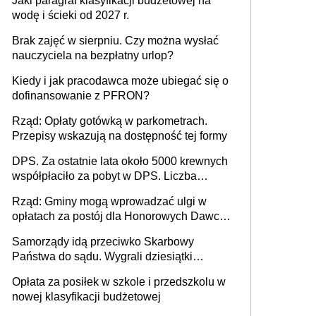
Jaki paragraf klasyfikacji budżetowej na
wodę i ścieki od 2027 r.
Brak zajęć w sierpniu. Czy można wysłać
nauczyciela na bezpłatny urlop?
Kiedy i jak pracodawca może ubiegać się o
dofinansowanie z PFRON?
Rząd: Opłaty gotówką w parkometrach.
Przepisy wskazują na dostępność tej formy
DPS. Za ostatnie lata około 5000 krewnych
współpłaciło za pobyt w DPS. Liczba
mieszkańców DPS około 78 000
Rząd: Gminy mogą wprowadzać ulgi w
opłatach za postój dla Honorowych Dawców
Krwi
Samorządy idą przeciwko Skarbowy
Państwa do sądu. Wygrali dziesiątki
milionów
Opłata za posiłek w szkole i przedszkolu w
nowej klasyfikacji budżetowej