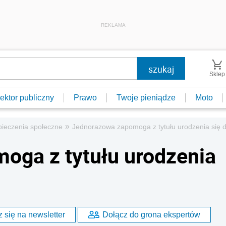
REKLAMA
Sklep
ektor publiczny
Prawo
Twoje pieniądze
Moto
»
ieczenia społeczne
Jednorazowa zapomoga z tytułu urodzenia się 
oga z tytułu urodzenia
 się na newsletter
Dołącz do grona ekspertów