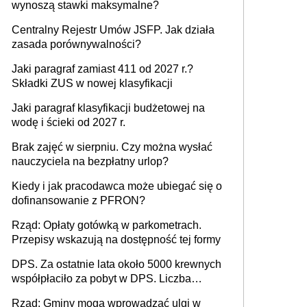
wynoszą stawki maksymalne?
Centralny Rejestr Umów JSFP. Jak działa
zasada porównywalności?
Jaki paragraf zamiast 411 od 2027 r.?
Składki ZUS w nowej klasyfikacji
Jaki paragraf klasyfikacji budżetowej na
wodę i ścieki od 2027 r.
Brak zajęć w sierpniu. Czy można wysłać
nauczyciela na bezpłatny urlop?
Kiedy i jak pracodawca może ubiegać się o
dofinansowanie z PFRON?
Rząd: Opłaty gotówką w parkometrach.
Przepisy wskazują na dostępność tej formy
DPS. Za ostatnie lata około 5000 krewnych
współpłaciło za pobyt w DPS. Liczba
mieszkańców DPS około 78 000
Rząd: Gminy mogą wprowadzać ulgi w