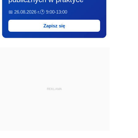
📅 26.08.2026 r.
🕐 9:00-13:00
Zapisz się
REKLAMA