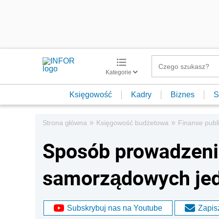
Kategorie
Księgowość
Kadry
Biznes
S
»
»
Strona główna
Księgowość budżetowa
Finanse publ
Sposób prowadzeni
samorządowych jed
Subskrybuj nas na Youtube
Zapisz