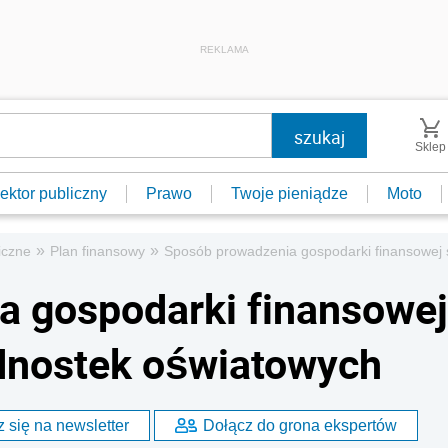
REKLAMA
Sklep
ektor publiczny
Prawo
Twoje pieniądze
Moto
»
»
iczne
Plan finansowy
Sposób prowadzenia gospodarki finansowej
a gospodarki finansowej
nostek oświatowych
 się na newsletter
Dołącz do grona ekspertów