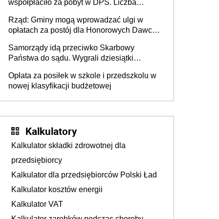
współpłaciło za pobyt w DPS. Liczba
mieszkańców DPS około 78 000
Rząd: Gminy mogą wprowadzać ulgi w
opłatach za postój dla Honorowych Dawców
Krwi
Samorządy idą przeciwko Skarbowy
Państwa do sądu. Wygrali dziesiątki
milionów
Opłata za posiłek w szkole i przedszkolu w
nowej klasyfikacji budżetowej
Kalkulatory
Kalkulator składki zdrowotnej dla
przedsiębiorcy
Kalkulator dla przedsiębiorców Polski Ład
Kalkulator kosztów energii
Kalkulator VAT
Kalkulator zarobków podczas choroby