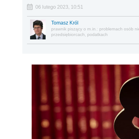
06 lutego 2023, 10:51
Tomasz Król
prawnik piszący o m.in.: problemach osób nie
przedsiębiorcach, podatkach