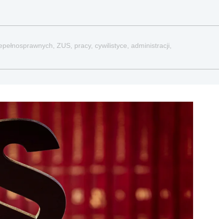
pełnosprawnych, ZUS, pracy, cywilistyce, administracji,