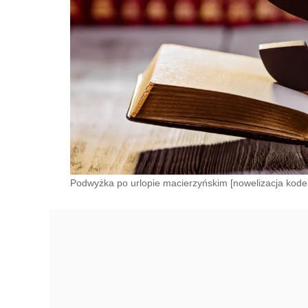
Podwyżka po urlopie macierzyńskim [nowelizacja kode