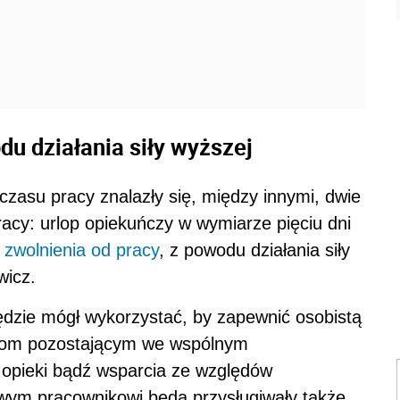
du działania siły wyższej
zasu pracy znalazły się, między innymi, dwie
acy: urlop opiekuńczy w wymiarze pięciu dni
j
zwolnienia od pracy
, z powodu działania siły
wicz.
ędzie mógł wykorzystać, by zapewnić osobistą
bom pozostającym we wspólnym
pieki bądź wsparcia ze względów
ym pracownikowi będą przysługiwały także