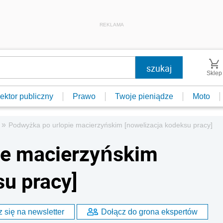
REKLAMA
Sklep
ektor publiczny
Prawo
Twoje pieniądze
Moto
»
Podwyżka po urlopie macierzyńskim [nowelizacja kodeksu pracy]
ie macierzyńskim
su pracy]
 się na newsletter
Dołącz do grona ekspertów