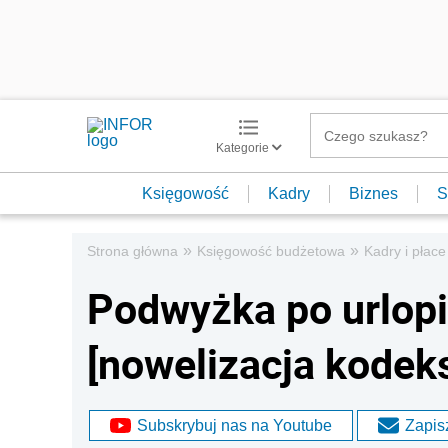
Kategorie
Księgowość
Kadry
Biznes
S
»
»
Strona główna
Księgowość budżetowa
Kadry i płace
Podwyżka po urlop
[nowelizacja kodek
Subskrybuj nas na Youtube
Zapisz