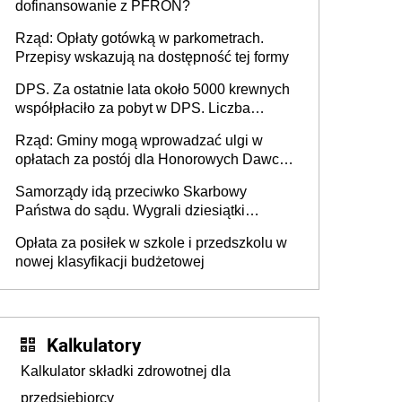
dofinansowanie z PFRON?
Rząd: Opłaty gotówką w parkometrach.
Przepisy wskazują na dostępność tej formy
DPS. Za ostatnie lata około 5000 krewnych
współpłaciło za pobyt w DPS. Liczba
mieszkańców DPS około 78 000
Rząd: Gminy mogą wprowadzać ulgi w
opłatach za postój dla Honorowych Dawców
Krwi
Samorządy idą przeciwko Skarbowy
Państwa do sądu. Wygrali dziesiątki
milionów
Opłata za posiłek w szkole i przedszkolu w
nowej klasyfikacji budżetowej
Kalkulatory
Kalkulator składki zdrowotnej dla
przedsiębiorcy