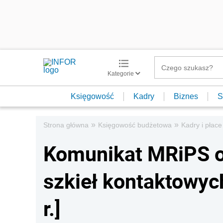
Kategorie
Księgowość
Kadry
Biznes
S
»
»
Strona główna
Księgowość budżetowa
Kadry i płace
Komunikat MRiPS o
szkieł kontaktowyc
r.]