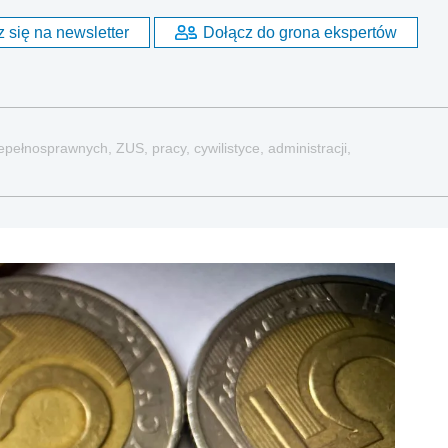
 się na newsletter
Dołącz do grona ekspertów
pełnosprawnych, ZUS, pracy, cywilistyce, administracji,