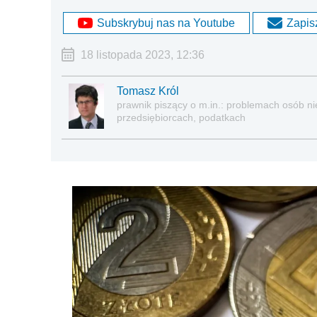
Subskrybuj nas na Youtube
Zapisz
18 listopada 2023, 12:36
Tomasz Król
prawnik piszący o m.in.: problemach osób nie
przedsiębiorcach, podatkach