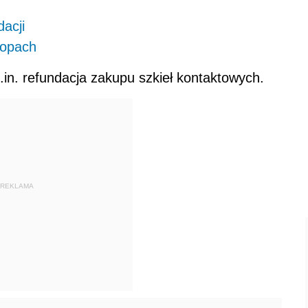
dacji
topach
.in.
refundacja
zakupu szkieł kontaktowych.
REKLAMA