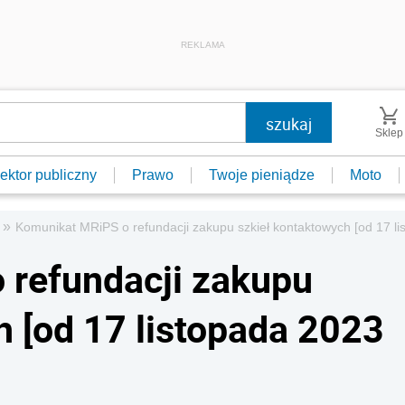
REKLAMA
Sklep
ektor publiczny
Prawo
Twoje pieniądze
Moto
»
Komunikat MRiPS o refundacji zakupu szkieł kontaktowych [od 17 lis
 refundacji zakupu
h [od 17 listopada 2023