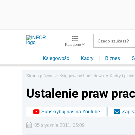
Kategorie
Księgowość
Kadry
Biznes
S
»
»
Strona główna
Księgowość budżetowa
Kadry i płace
Ustalenie praw prac
Subskrybuj nas na Youtube
Zapisz
05 stycznia 2011, 05:09