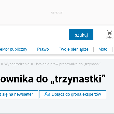
REKLAMA
Sklep
ektor publiczny
Prawo
Twoje pieniądze
Moto
»
»
Wynagrodzenia
Ustalenie praw pracownika do „trzynastki”
ownika do „trzynastki”
 się na newsletter
Dołącz do grona ekspertów