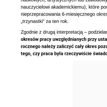
nauczycielowi akademickiemu), które p
nieprzepracowania 6-miesięcznego okr
„trzynastki” za ten rok.
Zgodnie z drugą interpretacją – podziel
okresów pracy uwzględnianych przy ust
rocznego należy zaliczyć cały okres poz
tego, czy praca była rzeczywiście świad