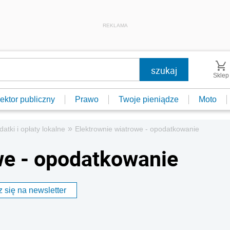
REKLAMA
Sklep
ektor publiczny
Prawo
Twoje pieniądze
Moto
»
datki i opłaty lokalne
Elektrownie wiatrowe - opodatkowanie
we - opodatkowanie
 się na newsletter