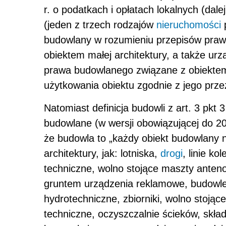
r. o podatkach i opłatach lokalnych (dale
(jeden z trzech rodzajów
nieruchomości
p
budowlany w rozumieniu przepisów pra
obiektem małej architektury, a także u
prawa budowlanego związane z obiekte
użytkowania obiektu zgodnie z jego prz
Natomiast definicja budowli z art. 3 pkt 
budowlane (w wersji obowiązującej do 20
że budowla to „każdy obiekt budowlany 
architektury, jak: lotniska,
drogi
, linie ko
techniczne, wolno stojące maszty anteno
gruntem urządzenia reklamowe, budowle 
hydrotechniczne, zbiorniki, wolno stojąc
techniczne, oczyszczalnie ścieków, skła