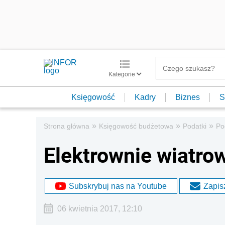
Kategorie
Księgowość
Kadry
Biznes
S
»
»
»
Strona główna
Księgowość budżetowa
Podatki
Po
Elektrownie wiatro
Subskrybuj nas na Youtube
Zapisz
06 kwietnia 2017, 12:10