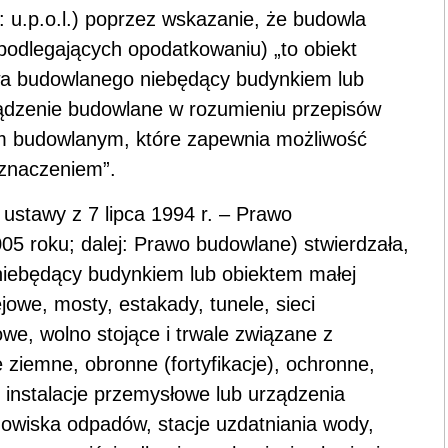
j: u.p.o.l.) poprzez wskazanie, że budowla
odlegających opodatkowaniu) „to obiekt
wa budowlanego niebędący budynkiem lub
rządzenie budowlane w rozumieniu przepisów
m budowlanym, które zapewnia możliwość
eznaczeniem”.
3 ustawy z 7 lipca 1994 r. – Prawo
05 roku; dalej: Prawo budowlane) stwierdzała,
niebędący budynkiem lub obiektem małej
lejowe, mosty, estakady, tunele, sieci
we, wolno stojące i trwale związane z
ziemne, obronne (fortyfikacje), ochronne,
e instalacje przemysłowe lub urządzenia
dowiska odpadów, stacje uzdatniania wody,