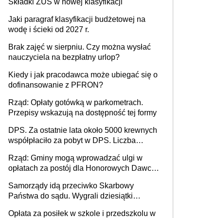
Składki ZUS w nowej klasyfikacji
Jaki paragraf klasyfikacji budżetowej na
wodę i ścieki od 2027 r.
Brak zajęć w sierpniu. Czy można wysłać
nauczyciela na bezpłatny urlop?
Kiedy i jak pracodawca może ubiegać się o
dofinansowanie z PFRON?
Rząd: Opłaty gotówką w parkometrach.
Przepisy wskazują na dostępność tej formy
DPS. Za ostatnie lata około 5000 krewnych
współpłaciło za pobyt w DPS. Liczba
mieszkańców DPS około 78 000
Rząd: Gminy mogą wprowadzać ulgi w
opłatach za postój dla Honorowych Dawców
Krwi
Samorządy idą przeciwko Skarbowy
Państwa do sądu. Wygrali dziesiątki
milionów
Opłata za posiłek w szkole i przedszkolu w