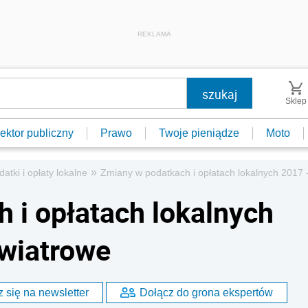
REKLAMA
Sklep
ektor publiczny
Prawo
Twoje pieniądze
Moto
»
datki i opłaty lokalne
Zmiany w podatkach i opłatach lokalnych 2017 
 i opłatach lokalnych
 wiatrowe
 się na newsletter
Dołącz do grona ekspertów