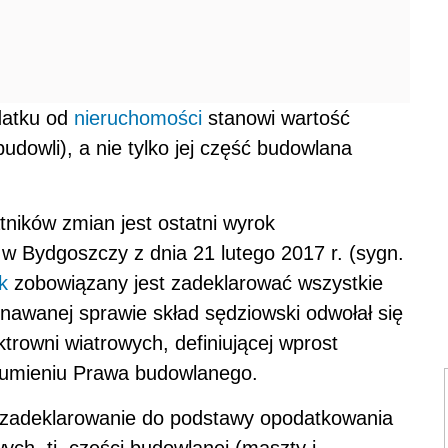
datku od
nieruchomości
stanowi wartość
udowli), a nie tylko jej część budowlana
ników zmian jest ostatni wyrok
 Bydgoszczy z dnia 21 lutego 2017 r. (sygn.
k
zobowiązany jest zadeklarować wszystkie
nawanej sprawie skład sędziowski odwołał się
trowni wiatrowych, definiującej wprost
ozumieniu Prawa budowlanego.
zadeklarowanie do podstawy opodatkowania
ych, tj. części budowlanej (maszty i