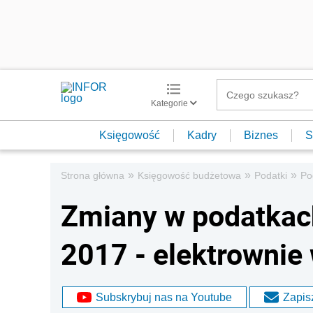
Kategorie
Księgowość
Kadry
Biznes
S
»
»
»
Strona główna
Księgowość budżetowa
Podatki
Po
Zmiany w podatkach
2017 - elektrownie
Subskrybuj nas na Youtube
Zapisz