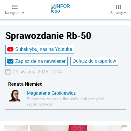
Kategorie
Serwisy
Sprawozdanie Rb-50
Subskrybuj nas na Youtube
Dołącz do ekspertów
Zapisz się na newsletter
23 stycznia 2015, 11:04
Renata Niemiec
Magdalena Grotkiewicz
Ekspert w zakresie finansów publicznych i
rachunkowości