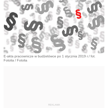
E-akta pracownicze w budżetówce po 1 stycznia 2019 r./ fot.
Fotolia
/
Fotolia