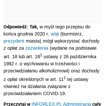
Odpowiedź:
Tak,
w myśl tego przepisu do
końca grudnia 2020 r.
wójt
(burmistrz,
prezydent
miasta) mógł wykorzystać dochody
z opłat za
zezwolenia
(wydane na podstawie
1
art. 18 lub art. 18
ustawy z 26 października
1982 r. o wychowaniu w trzeźwości i
przeciwdziałaniu alkoholizmowi) oraz dochody
1
z opłat określonych w art. 11
tej ustawy
również na działania związane z
przeciwdziałaniem COVID-19.
Przeczytaj w
cały
INFORLEX.PL Administracja