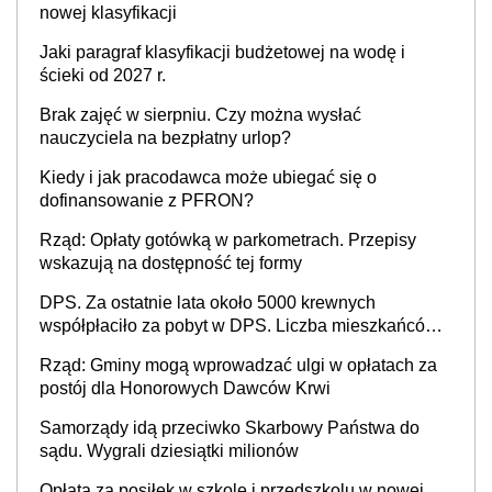
nowej klasyfikacji
Jaki paragraf klasyfikacji budżetowej na wodę i
ścieki od 2027 r.
Brak zajęć w sierpniu. Czy można wysłać
nauczyciela na bezpłatny urlop?
Kiedy i jak pracodawca może ubiegać się o
dofinansowanie z PFRON?
Rząd: Opłaty gotówką w parkometrach. Przepisy
wskazują na dostępność tej formy
DPS. Za ostatnie lata około 5000 krewnych
współpłaciło za pobyt w DPS. Liczba mieszkańców
DPS około 78 000
Rząd: Gminy mogą wprowadzać ulgi w opłatach za
postój dla Honorowych Dawców Krwi
Samorządy idą przeciwko Skarbowy Państwa do
sądu. Wygrali dziesiątki milionów
Opłata za posiłek w szkole i przedszkolu w nowej