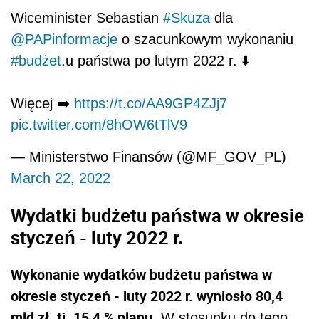
Wiceminister Sebastian
#Skuza
dla
@PAPinformacje
o szacunkowym wykonaniu
#budżet
.u państwa po lutym 2022 r. ⬇️
Więcej ➡️
https://t.co/AA9GP4ZJj7
pic.twitter.com/8hOW6tTlV9
— Ministerstwo Finansów (@MF_GOV_PL)
March 22, 2022
Wydatki budżetu państwa w okresie
styczeń - luty 2022 r.
Wykonanie wydatków budżetu państwa w
okresie styczeń - luty 2022 r. wyniosło 80,4
mld zł,
tj. 15,4 % planu.
W stosunku do tego