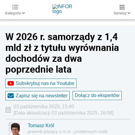
Kategorie
Serwisy
W 2026 r. samorządy z 1,4
mld zł z tytułu wyrównania
dochodów za dwa
poprzednie lata
Subskrybuj nas na Youtube
Dołącz do ekspertów
Zapisz się na newsletter
03 października 2025, 15:40
[Data aktualizacji 03 października 2025, 16:08]
Tomasz Król
prawnik piszący o m.in.: problemach osób