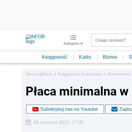
Kategorie
Księgowość
Kadry
Biznes
S
»
»
Strona główna
Księgowość budżetowa
Wiadomości
Płaca minimalna w 
Subskrybuj nas na Youtube
Zapisz
09 czerwca 2015, 17:05