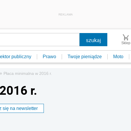
REKLAMA
Sklep
ektor publiczny
Prawo
Twoje pieniądze
Moto
»
Płaca minimalna w 2016 r.
2016 r.
 się na newsletter