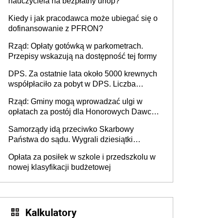
nauczyciela na bezpłatny urlop?
Kiedy i jak pracodawca może ubiegać się o
dofinansowanie z PFRON?
Rząd: Opłaty gotówką w parkometrach.
Przepisy wskazują na dostępność tej formy
DPS. Za ostatnie lata około 5000 krewnych
współpłaciło za pobyt w DPS. Liczba
mieszkańców DPS około 78 000
Rząd: Gminy mogą wprowadzać ulgi w
opłatach za postój dla Honorowych Dawców
Krwi
Samorządy idą przeciwko Skarbowy
Państwa do sądu. Wygrali dziesiątki
milionów
Opłata za posiłek w szkole i przedszkolu w
nowej klasyfikacji budżetowej
Kalkulatory