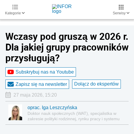
Kategorie
Serwisy
Wczasy pod gruszą w 2026 r.
Dla jakiej grupy pracowników
przysługują?
Subskrybuj nas na Youtube
Dołącz do ekspertów
Zapisz się na newsletter
27 maja 2026, 15:20
oprac. Iga Leszczyńska
Doktor nauk społecznych (WAT), specjalistka w
zakresie polityki rodzinnej, rynku pracy i systemu
zabezpieczenia społecznego.