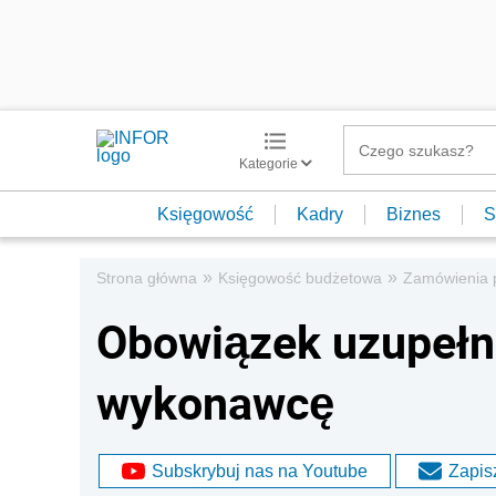
Kategorie
Księgowość
Kadry
Biznes
S
»
»
Strona główna
Księgowość budżetowa
Zamówienia 
Obowiązek uzupełn
wykonawcę
Subskrybuj nas na Youtube
Zapisz