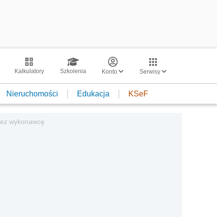
Kalkulatory
Szkolenia
Konto
Serwisy
Nieruchomości
Edukacja
KSeF
zez wykonawcę