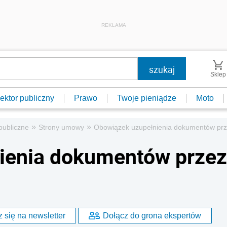
REKLAMA
Sklep
ektor publiczny
Prawo
Twoje pieniądze
Moto
»
»
publiczne
Strony umowy
Obowiązek uzupełnienia dokumentów pr
ienia dokumentów przez
 się na newsletter
Dołącz do grona ekspertów