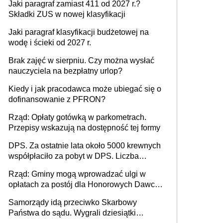
Jaki paragraf zamiast 411 od 2027 r.?
Składki ZUS w nowej klasyfikacji
Jaki paragraf klasyfikacji budżetowej na
wodę i ścieki od 2027 r.
Brak zajęć w sierpniu. Czy można wysłać
nauczyciela na bezpłatny urlop?
Kiedy i jak pracodawca może ubiegać się o
dofinansowanie z PFRON?
Rząd: Opłaty gotówką w parkometrach.
Przepisy wskazują na dostępność tej formy
DPS. Za ostatnie lata około 5000 krewnych
współpłaciło za pobyt w DPS. Liczba
mieszkańców DPS około 78 000
Rząd: Gminy mogą wprowadzać ulgi w
opłatach za postój dla Honorowych Dawców
Krwi
Samorządy idą przeciwko Skarbowy
Państwa do sądu. Wygrali dziesiątki