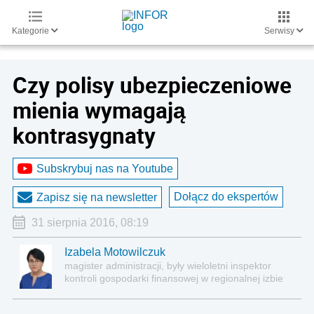
Kategorie
Serwisy
Czy polisy ubezpieczeniowe
mienia wymagają
kontrasygnaty
Subskrybuj nas na Youtube
Dołącz do ekspertów
Zapisz się na newsletter
31 sierpnia 2016, 08:19
Izabela Motowilczuk
magister administracji, były wieloletni inspektor
kontroli gospodarki finansowej w regionalnej izbie
obrachunkowej, autor licznych publikacji z zakresu
finansów i rachunkowości jednostek sektora