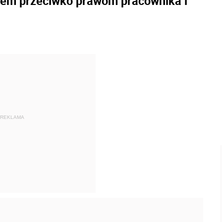
iem przeciwko prawom pracownika i
REKLAMA