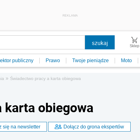
REKLAMA
Sklep
ektor publiczny
Prawo
Twoje pieniądze
Moto
»
ia
Świadectwo pracy a karta obiegowa
 karta obiegowa
 się na newsletter
Dołącz do grona ekspertów