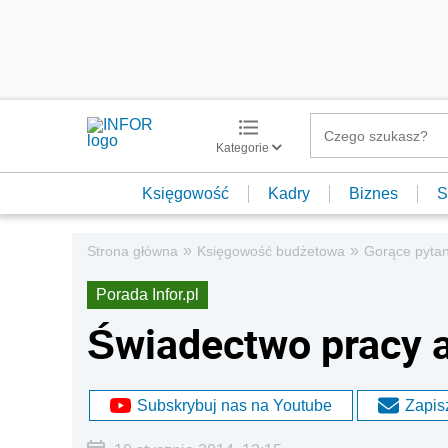
Kategorie
Księgowość
Kadry
Biznes
S
»
»
Strona główna
Księgowość budżetowa
Gorące pytan
Porada Infor.pl
Świadectwo pracy a
Subskrybuj nas na Youtube
Zapisz