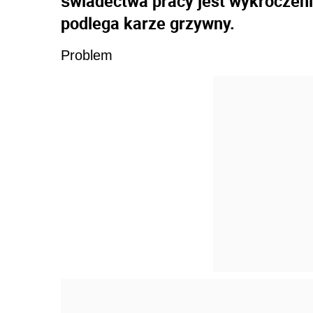
świadectwa pracy jest wykroczen
podlega karze grzywny.
Problem