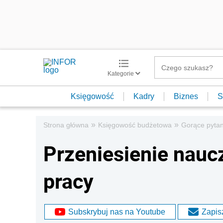
Kategorie
Księgowość
Kadry
Biznes
S
»
»
Strona główna
Księgowość budżetowa
Gorące pytan
Przeniesienie nauc
pracy
Subskrybuj nas na Youtube
Zapisz