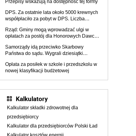
Przepisy wskazują na dostępność tej formy
DPS. Za ostatnie lata około 5000 krewnych
współpłaciło za pobyt w DPS. Liczba
mieszkańców DPS około 78 000
Rząd: Gminy mogą wprowadzać ulgi w
opłatach za postój dla Honorowych Dawców
Krwi
Samorządy idą przeciwko Skarbowy
Państwa do sądu. Wygrali dziesiątki
milionów
Opłata za posiłek w szkole i przedszkolu w
nowej klasyfikacji budżetowej
Kalkulatory
Kalkulator składki zdrowotnej dla
przedsiębiorcy
Kalkulator dla przedsiębiorców Polski Ład
Kalkulator kosztów energii