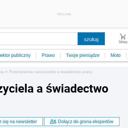
REKLAMA
Sklep
ektor publiczny
Prawo
Twoje pieniądze
Moto
»
ia
Przeniesienie nauczyciela a świadectwo pracy
zyciela a świadectwo
 się na newsletter
Dołącz do grona ekspertów