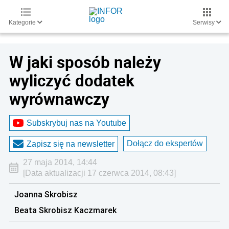
Kategorie
Serwisy
W jaki sposób należy
wyliczyć dodatek
wyrównawczy
Subskrybuj nas na Youtube
Dołącz do ekspertów
Zapisz się na newsletter
27 maja 2014, 14:44
[Data aktualizacji 17 czerwca 2014, 08:43]
Joanna Skrobisz
Beata Skrobisz Kaczmarek