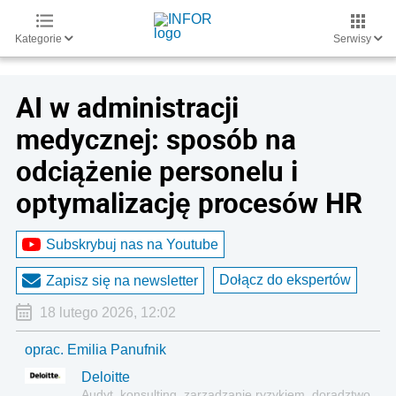
Kategorie
Serwisy
AI w administracji
medycznej: sposób na
odciążenie personelu i
optymalizację procesów HR
Subskrybuj nas na Youtube
Dołącz do ekspertów
Zapisz się na newsletter
18 lutego 2026, 12:02
oprac. Emilia Panufnik
Deloitte
Audyt, konsulting, zarządzanie ryzykiem, doradztwo