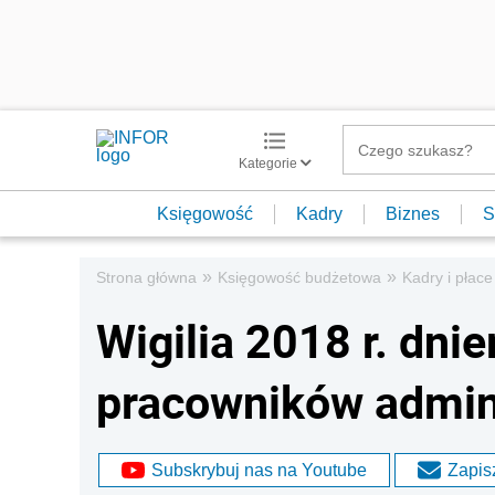
Kategorie
Księgowość
Kadry
Biznes
S
»
»
Strona główna
Księgowość budżetowa
Kadry i płace
Wigilia 2018 r. dni
pracowników admini
Subskrybuj nas na Youtube
Zapisz