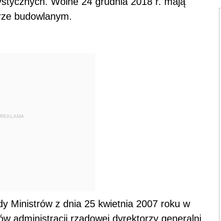
stycznych. Wolne 24 grudnia 2018 r. mają
orze budowlanym.
REKLAMA
 Ministrów z dnia 25 kwietnia 2007 roku w
w administracji rządowej dyrektorzy generalni