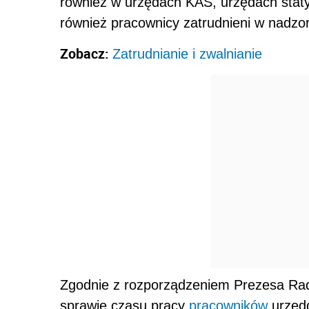
również w urzędach KAS, urzędach staty
również pracownicy zatrudnieni w nadz
Zobacz:
Zatrudnianie i zwalnianie
Zgodnie z rozporządzeniem Prezesa Rady
sprawie czasu pracy
pracowników
urzędó