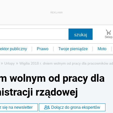
REKLAMA
Sklep
ektor publiczny
Prawo
Twoje pieniądze
Moto
»
»
Urlopy
Wigilia 2018 r. dniem wolnym od pracy dla pracowników ad
em wolnym od pracy dla
stracji rządowej
 się na newsletter
Dołącz do grona ekspertów