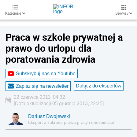
Kategorie
Serwisy
Praca w szkole prywatnej a
prawo do urlopu dla
poratowania zdrowia
Subskrybuj nas na Youtube
Dołącz do ekspertów
Zapisz się na newsletter
22 czerwca 2011, 04:32
[Data aktualizacji 05 grudnia 2013, 22:25]
Dariusz Dwojewski
Ekspert z zakresu prawa pracy i ubezpieczeń