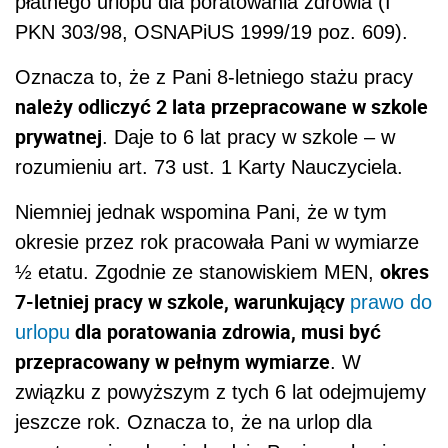
płatnego urlopu dla poratowania zdrowia (I
PKN 303/98, OSNAPiUS 1999/19 poz. 609).
Oznacza to, że z Pani 8-letniego stażu pracy
należy odliczyć 2 lata przepracowane w szkole
prywatnej
. Daje to 6 lat pracy w szkole – w
rozumieniu art. 73 ust. 1 Karty Nauczyciela.
Niemniej jednak wspomina Pani, że w tym
okresie przez rok pracowała Pani w wymiarze
okres
½ etatu. Zgodnie ze stanowiskiem MEN,
7-letniej pracy w szkole, warunkujący
prawo do
dla poratowania zdrowia, musi być
urlopu
przepracowany w pełnym wymiarze
. W
związku z powyższym z tych 6 lat odejmujemy
jeszcze rok. Oznacza to, że na urlop dla