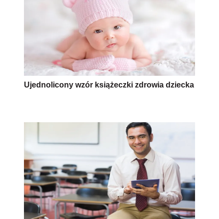
Ujednolicony wzór książeczki zdrowia dziecka