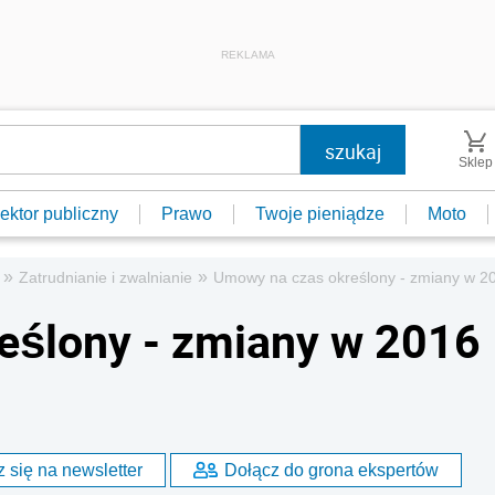
REKLAMA
Sklep
ektor publiczny
Prawo
Twoje pieniądze
Moto
»
»
Zatrudnianie i zwalnianie
Umowy na czas określony - zmiany w 2
eślony - zmiany w 2016
 się na newsletter
Dołącz do grona ekspertów