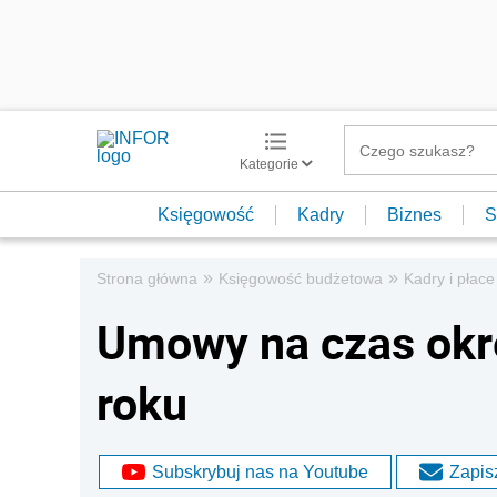
Kategorie
Księgowość
Kadry
Biznes
S
»
»
Strona główna
Księgowość budżetowa
Kadry i płace
Umowy na czas okr
roku
Subskrybuj nas na Youtube
Zapisz