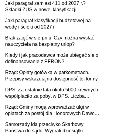
Jaki paragraf zamiast 411 od 2027 r.?
Składki ZUS w nowej klasyfikacji
Jaki paragraf klasyfikacji budżetowej na
wodę i ścieki od 2027 r.
Brak zajęć w sierpniu. Czy można wysłać
nauczyciela na bezpłatny urlop?
Kiedy i jak pracodawca może ubiegać się o
dofinansowanie z PFRON?
Rząd: Opłaty gotówką w parkometrach.
Przepisy wskazują na dostępność tej formy
DPS. Za ostatnie lata około 5000 krewnych
współpłaciło za pobyt w DPS. Liczba
mieszkańców DPS około 78 000
Rząd: Gminy mogą wprowadzać ulgi w
opłatach za postój dla Honorowych Dawców
Krwi
Samorządy idą przeciwko Skarbowy
Państwa do sądu. Wygrali dziesiątki