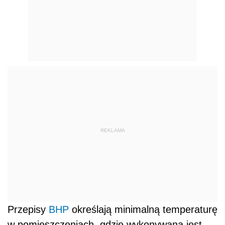
REKLAMA
Przepisy
BHP
określają minimalną temperaturę
w pomieszczeniach, gdzie wykonywana jest