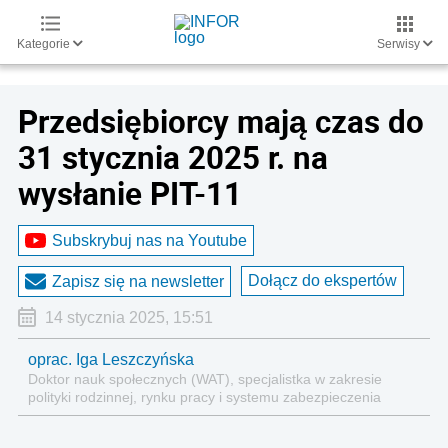
Kategorie
Serwisy
Przedsiębiorcy mają czas do
31 stycznia 2025 r. na
wysłanie PIT-11
Subskrybuj nas na Youtube
Dołącz do ekspertów
Zapisz się na newsletter
14 stycznia 2025, 15:51
oprac. Iga Leszczyńska
Doktor nauk społecznych (WAT), specjalistka w zakresie
polityki rodzinnej, rynku pracy i systemu zabezpieczenia
społecznego.