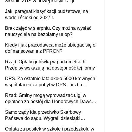
Składki ZUS w nowej klasyfikacji
Jaki paragraf klasyfikacji budżetowej na
wodę i ścieki od 2027 r.
Brak zajęć w sierpniu. Czy można wysłać
nauczyciela na bezpłatny urlop?
Kiedy i jak pracodawca może ubiegać się o
dofinansowanie z PFRON?
Rząd: Opłaty gotówką w parkometrach.
Przepisy wskazują na dostępność tej formy
DPS. Za ostatnie lata około 5000 krewnych
współpłaciło za pobyt w DPS. Liczba
mieszkańców DPS około 78 000
Rząd: Gminy mogą wprowadzać ulgi w
opłatach za postój dla Honorowych Dawców
Krwi
Samorządy idą przeciwko Skarbowy
Państwa do sądu. Wygrali dziesiątki
milionów
Opłata za posiłek w szkole i przedszkolu w