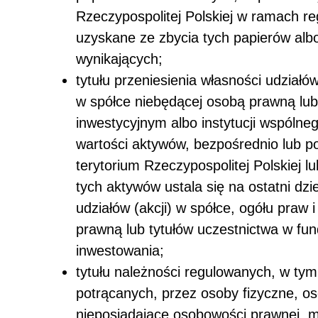
Rzeczypospolitej Polskiej w ramach r
uzyskane ze zbycia tych papierów albo
wynikających;
tytułu przeniesienia własności udziałó
w spółce niebędącej osobą prawną lub
inwestycyjnym albo instytucji wspólne
wartości aktywów, bezpośrednio lub p
terytorium Rzeczypospolitej Polskiej 
tych aktywów ustala się na ostatni dz
udziałów (akcji) w spółce, ogółu praw
prawną lub tytułów uczestnictwa w fun
inwestowania;
tytułu należności regulowanych, w tym
potrącanych, przez osoby fizyczne, os
nieposiadające osobowości prawnej, m