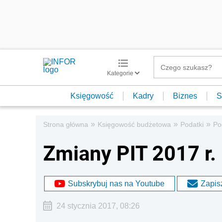
Kategorie
Księgowość
Kadry
Biznes
S
»
»
»
Strona główna
Księgowość budżetowa
Podatki
Po
Zmiany PIT 2017 r.
Subskrybuj nas na Youtube
Zapisz
24 stycznia 2017, 08:26