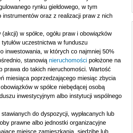
egulowanego rynku giełdowego, w tym
 instrumentów oraz z realizacji praw z nich
w (akcji) w spółce, ogółu praw i obowiązków
 tytułów uczestnictwa w funduszu
go inwestowania, w których co najmniej 50%
ośrednio, stanowią
nieruchomości
położone na
lub prawa do takich nieruchomości. Wartość
ień miesiąca poprzedzającego miesiąc zbycia
 i obowiązków w spółce niebędącej osobą
duszu inwestycyjnym albo instytucji wspólnego
 stawianych do dyspozycji, wypłacanych lub
oby prawne albo jednostki organizacyjne
ające miejsce zamieszkania, siedzibę lub