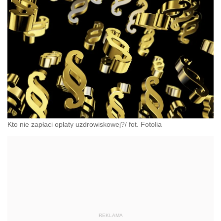
Kto nie zapłaci opłaty uzdrowiskowej?/ fot. Fotolia