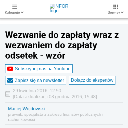
Kategorie
Serwisy
Wezwanie do zapłaty wraz z
wezwaniem do zapłaty
odsetek - wzór
Subskrybuj nas na Youtube
Dołącz do ekspertów
Zapisz się na newsletter
29 kwietnia 2016, 12:50
[Data aktualizacji 08 grudnia 2016, 15:48]
Maciej Wojdowski
prawnik, specjalista z zakresu finansów publicznych i
rachunkowości