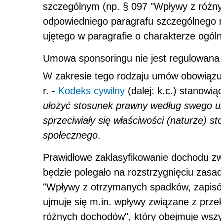
szczególnym (np. § 097 "Wpływy z różn
odpowiedniego paragrafu szczególnego 
ujętego w paragrafie o charakterze ogól
Umowa sponsoringu nie jest regulowana
W zakresie tego rodzaju umów obowiązuj
r. -
Kodeks cywilny
(dalej: k.c.) stanowi
ułożyć stosunek prawny według swego uzn
sprzeciwiały się właściwości (naturze) 
społecznego
.
Prawidłowe zaklasyfikowanie dochodu z
będzie polegało na rozstrzygnięciu zas
"Wpływy z otrzymanych spadków, zapisów 
ujmuje się m.in. wpływy związane z prz
różnych dochodów", który obejmuje wszy