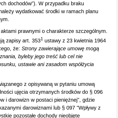
ych dochodów"). W przypadku braku
należy wydatkować środki w ramach planu
nym.
 aktami prawnymi o charakterze szczególnym.
1
ą zapisy art. 353
ustawy z 23 kwietnia 1964
ącego, że:
Strony zawierające umowę mogą
ania, byleby jego treść lub cel nie
stosunku, ustawie ani zasadom współżycia
wiązanego z opisywaną w pytaniu umową
adności ujęcia otrzymanych środków do § 096
i darowizn w postaci pieniężnej", gdzie
ekazanymi darowiznami lub § 097 "Wpływy z
stkie pozostałe dochody nieobjęte