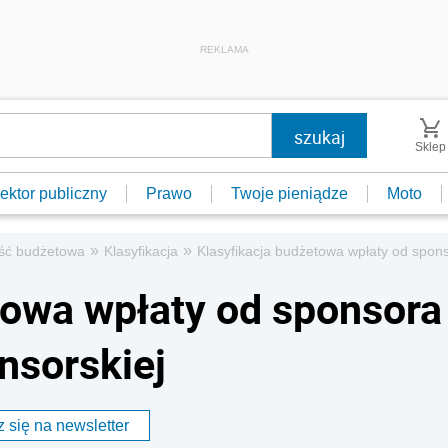
REKLAMA
Sklep
ektor publiczny
Prawo
Twoje pieniądze
Moto
»
»
ść budżetowa
Klasyfikacja
Klasyfikacja budżetowa wpłaty od spons
towa wpłaty od sponsora
nsorskiej
 się na newsletter