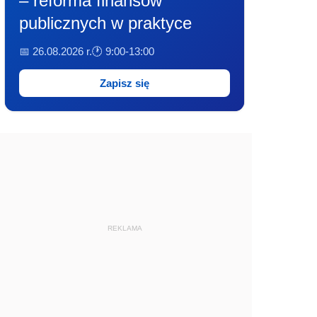
– reforma finansów
publicznych w praktyce
📅 26.08.2026 r.
🕐 9:00-13:00
Zapisz się
REKLAMA