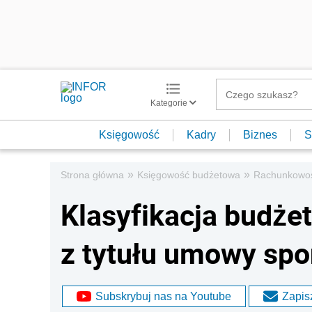
Kategorie
Księgowość
Kadry
Biznes
S
»
»
Strona główna
Księgowość budżetowa
Rachunkowo
Klasyfikacja budże
z tytułu umowy spo
Subskrybuj nas na Youtube
Zapisz