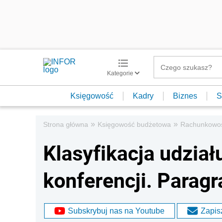
Kategorie
Księgowość
Kadry
Biznes
S
»
»
Strona główna
Księgowość budżetowa
Rachunkowo
Klasyfikacja udział
konferencji. Paragr
Subskrybuj nas na Youtube
Zapisz