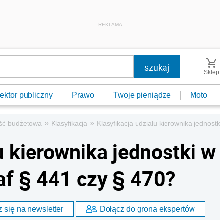
REKLAMA
Sklep
ektor publiczny
Prawo
Twoje pieniądze
Moto
»
»
ść budżetowa
Klasyfikacja
Klasyfikacja udziału kierownika jednost
u kierownika jednostki w
af § 441 czy § 470?
 się na newsletter
Dołącz do grona ekspertów