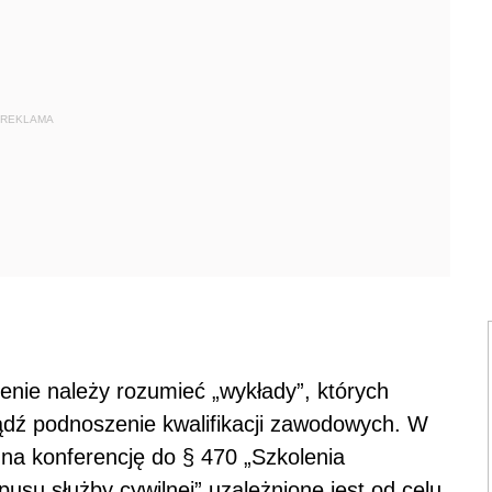
REKLAMA
olenie należy rozumieć „wykłady”, których
bądź podnoszenie kwalifikacji zawodowych. W
na konferencję do § 470 „Szkolenia
su służby cywilnej” uzależnione jest od celu