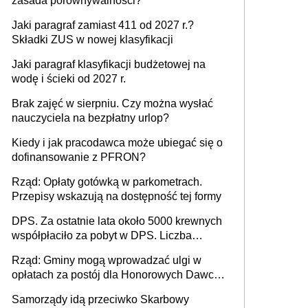
zasada porównywalności?
Jaki paragraf zamiast 411 od 2027 r.?
Składki ZUS w nowej klasyfikacji
Jaki paragraf klasyfikacji budżetowej na
wodę i ścieki od 2027 r.
Brak zajęć w sierpniu. Czy można wysłać
nauczyciela na bezpłatny urlop?
Kiedy i jak pracodawca może ubiegać się o
dofinansowanie z PFRON?
Rząd: Opłaty gotówką w parkometrach.
Przepisy wskazują na dostępność tej formy
DPS. Za ostatnie lata około 5000 krewnych
współpłaciło za pobyt w DPS. Liczba
mieszkańców DPS około 78 000
Rząd: Gminy mogą wprowadzać ulgi w
opłatach za postój dla Honorowych Dawców
Krwi
Samorządy idą przeciwko Skarbowy