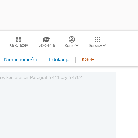
Kalkulatory
Szkolenia
Konto
Serwisy
Nieruchomości
Edukacja
KSeF
ki w konferencji. Paragraf § 441 czy § 470?