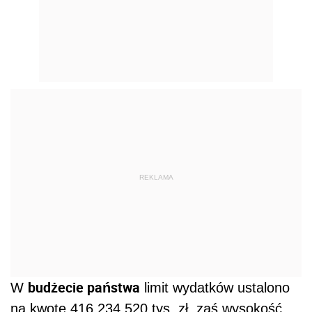
REKLAMA
budżecie państwa
W
limit wydatków ustalono
na kwotę 416.234.520 tys. zł, zaś wysokość