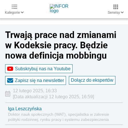
Kategorie
Serwisy
Trwają prace nad zmianami
w Kodeksie pracy. Będzie
nowa definicja mobbingu
Subskrybuj nas na Youtube
Dołącz do ekspertów
Zapisz się na newsletter
12 lutego 2025, 16:33
[Data aktualizacji 12 lutego 2025, 16:59]
Iga Leszczyńska
Doktor nauk społecznych (WAT), specjalistka w zakresie
polityki rodzinnej, rynku pracy i systemu zabezpieczenia
społecznego.