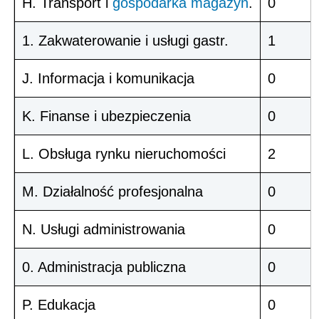
H. Transport i
gospodarka
magazyn
.
0
1. Zakwaterowanie i usługi gastr.
1
J. Informacja i komunikacja
0
K. Finanse i ubezpieczenia
0
L. Obsługa rynku nieruchomości
2
M. Działalność profesjonalna
0
N. Usługi administrowania
0
0. Administracja publiczna
0
P. Edukacja
0