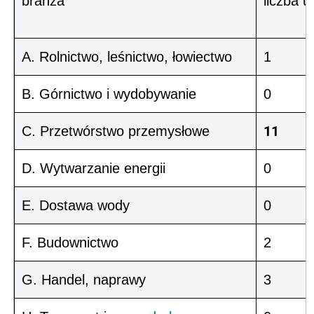
branża
liczba 
A. Rolnictwo, leśnictwo, łowiectwo
1
B. Górnictwo i wydobywanie
0
11
C. Przetwórstwo przemysłowe
D. Wytwarzanie energii
0
E. Dostawa wody
0
F. Budownictwo
2
G. Handel, naprawy
3