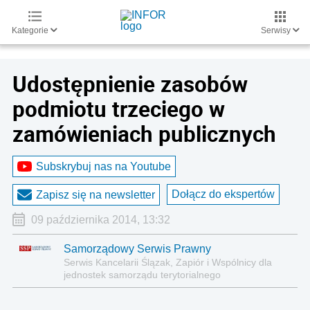
Kategorie
Serwisy
Udostępnienie zasobów
podmiotu trzeciego w
zamówieniach publicznych
Subskrybuj nas na Youtube
Dołącz do ekspertów
Zapisz się na newsletter
09 października 2014, 13:32
Samorządowy Serwis Prawny
Serwis Kancelarii Ślązak, Zapiór i Wspólnicy dla
jednostek samorządu terytorialnego