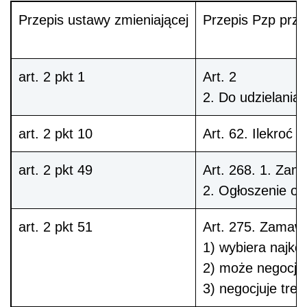
Przepis ustawy zmieniającej
Przepis Pzp prz
art. 2 pkt 1
Art. 2
2.
Do udzielania 
art. 2 pkt 10
Art. 62
. Ilekroć 
art. 2 pkt 49
Art. 268.
1.
Zama
2.
Ogłoszenie o 
art. 2 pkt 51
Art. 275
. Zamawi
1) wybiera najko
2) może negocjowa
3) negocjuje treś