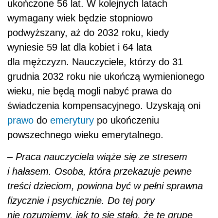
ukończone 56 lat. W kolejnych latach
wymagany wiek będzie stopniowo
podwyższany, aż do 2032 roku, kiedy
wyniesie 59 lat dla kobiet i 64 lata
dla mężczyzn. Nauczyciele, którzy do 31
grudnia 2032 roku nie ukończą wymienionego
wieku, nie będą mogli nabyć prawa do
świadczenia kompensacyjnego. Uzyskają oni
prawo
do
emerytury
po ukończeniu
powszechnego wieku emerytalnego.
–
Praca nauczyciela wiąże się ze stresem
i hałasem. Osoba, która przekazuje pewne
treści dzieciom, powinna być w pełni sprawna
fizycznie i psychicznie. Do tej pory
nie rozumiemy, jak to się stało, że tę grupę