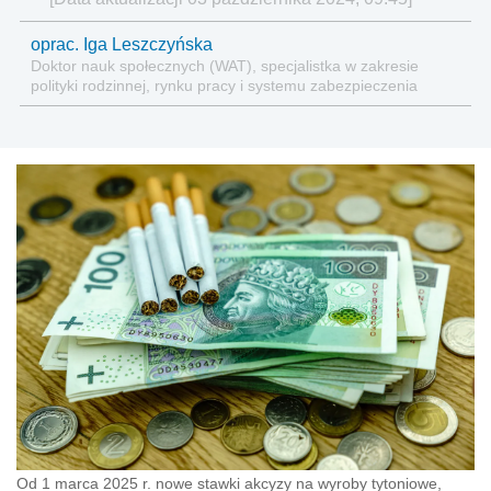
oprac. Iga Leszczyńska
Doktor nauk społecznych (WAT), specjalistka w zakresie
polityki rodzinnej, rynku pracy i systemu zabezpieczenia
społecznego.
Od 1 marca 2025 r. nowe stawki akcyzy na wyroby tytoniowe,