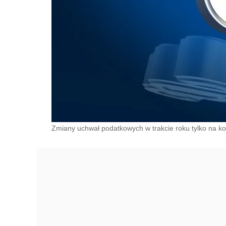
Zmiany uchwał podatkowych w trakcie roku tylko na korz