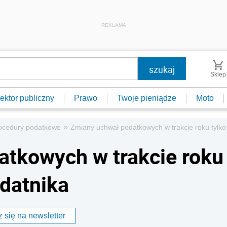
REKLAMA
Sklep
ektor publiczny
Prawo
Twoje pieniądze
Moto
»
ocedury podatkowe
Zmiany uchwał podatkowych w trakcie roku tylko
tkowych w trakcie roku
odatnika
 się na newsletter