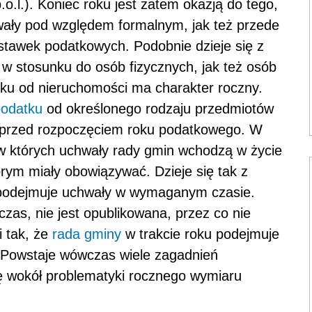
.o.l.). Koniec roku jest zatem okazją do tego,
wały pod względem formalnym, jak też przede
stawek podatkowych. Podobnie dzieje się z
w stosunku do osób fizycznych, jak też osób
u od nieruchomości ma charakter roczny.
podatku
od określonego rodzaju przedmiotów
 przed rozpoczęciem roku podatkowego. W
 w których uchwały rady gmin wchodzą w życie
rym miały obowiązywać. Dzieje się tak z
 podejmuje uchwały w wymaganym czasie.
zas, nie jest opublikowana, przez co nie
i tak, że
rada gminy
w trakcie roku podejmuje
. Powstaje wówczas wiele zagadnień
się wokół problematyki rocznego wymiaru