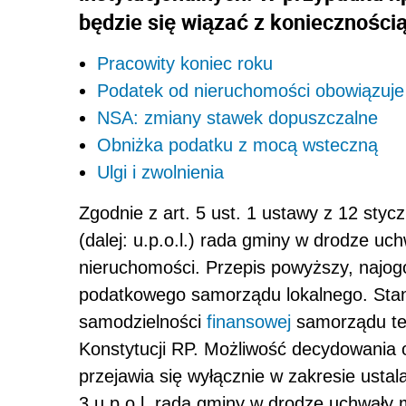
będzie się wiązać z koniecznością
Pracowity koniec roku
Podatek od nieruchomości obowiązuje
NSA: zmiany stawek dopuszczalne
Obniżka podatku z mocą wsteczną
Ulgi i zwolnienia
Zgodnie z art. 5 ust. 1 ustawy z 12 styc
(dalej: u.p.o.l.) rada gminy w drodze u
nieruchomości. Przepis powyższy, najogó
podatkowego samorządu lokalnego. Stano
samodzielności
finansowej
samorządu ter
Konstytucji RP. Możliwość decydowania o
przejawia się wyłącznie w zakresie ustal
3 u.p.o.l. rada gminy w drodze uchwał