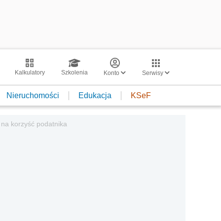
Kalkulatory
Szkolenia
Konto
Serwisy
Nieruchomości
Edukacja
KSeF
 na korzyść podatnika