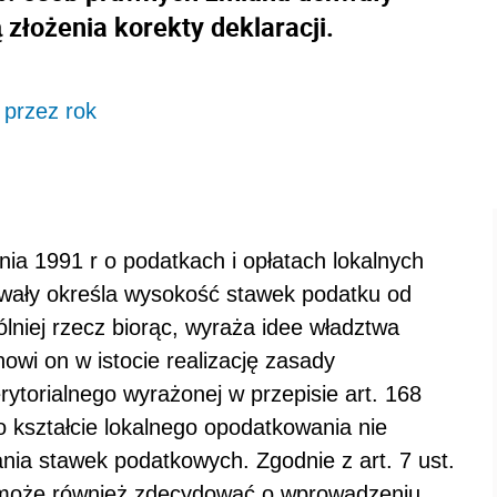
 złożenia korekty deklaracji.
 przez rok
znia 1991 r o podatkach i opłatach lokalnych
chwały określa wysokość stawek podatku od
lniej rzecz biorąc, wyraża idee władztwa
wi on w istocie realizację zasady
ytorialnego wyrażonej w przepisie art. 168
 kształcie lokalnego opodatkowania nie
ania stawek podatkowych. Zgodnie z art. 7 ust.
y może również zdecydować o wprowadzeniu