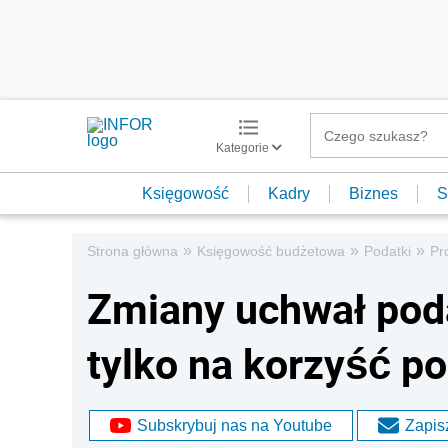
Kategorie
Księgowość
Kadry
Biznes
S
»
»
»
Strona główna
Księgowość budżetowa
Podatki
Pr
Zmiany uchwał poda
tylko na korzyść p
Subskrybuj nas na Youtube
Zapisz