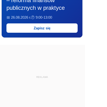
– reforma finansów
publicznych w praktyce
📅 26.08.2026 r.
🕐 9:00-13:00
Zapisz się
REKLAMA