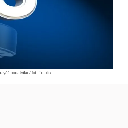
yść podatnika./ fot. Fotolia