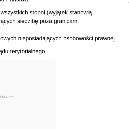
szystkich stopni (wyjątek stanowią
ących siedzibę poza granicami
owych nieposiadających osobowości prawnej
du terytorialnego.
REKLAMA