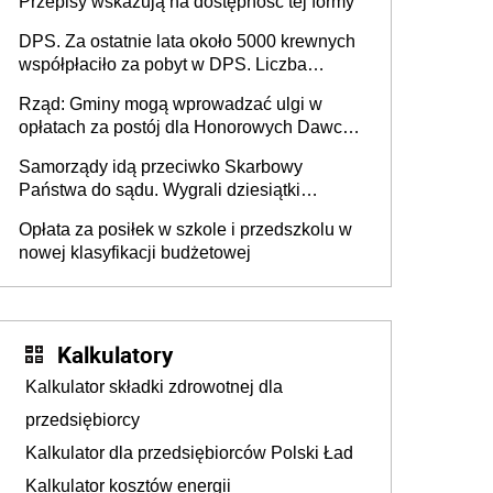
Przepisy wskazują na dostępność tej formy
DPS. Za ostatnie lata około 5000 krewnych
współpłaciło za pobyt w DPS. Liczba
mieszkańców DPS około 78 000
Rząd: Gminy mogą wprowadzać ulgi w
opłatach za postój dla Honorowych Dawców
Krwi
Samorządy idą przeciwko Skarbowy
Państwa do sądu. Wygrali dziesiątki
milionów
Opłata za posiłek w szkole i przedszkolu w
nowej klasyfikacji budżetowej
Kalkulatory
Kalkulator składki zdrowotnej dla
przedsiębiorcy
Kalkulator dla przedsiębiorców Polski Ład
Kalkulator kosztów energii