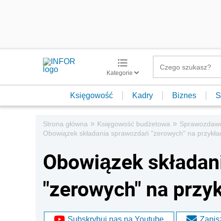
Kategorie
Księgowość
Kadry
Biznes
S
»
»
Strona główna
Księgowość budżetowa
Sprawozdaw
Obowiązek składania sprawozdań "zerowych" na przykła
Obowiązek składan
"zerowych" na przy
Subskrybuj nas na Youtube
Zapisz