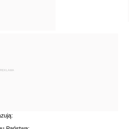
REKLAMA
zują:
rbu Państwa: