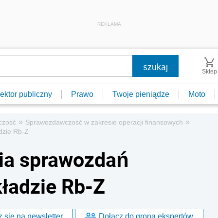
REKLAMA
Sklep
ektor publiczny
Prawo
Twoje pieniądze
Moto
»
»
czość
Sprawozdawczość w zakresie operacji finansowych
dzie Rb-Z
ia sprawozdań
kładzie Rb-Z
 się na newsletter
Dołącz do grona ekspertów