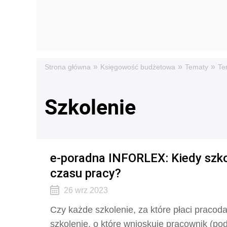
»
»
»
Strona główna
Księgowość budżetowa
Tematy
Te
Szkolenie
e-poradna INFORLEX: Kiedy szko
czasu pracy?
26 wrz 2023
Czy każde szkolenie, za które płaci pracod
szkolenie, o które wnioskuje pracownik (pod