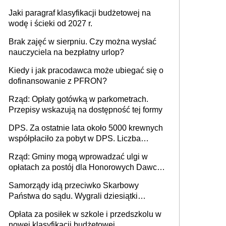
Jaki paragraf klasyfikacji budżetowej na
wodę i ścieki od 2027 r.
Brak zajęć w sierpniu. Czy można wysłać
nauczyciela na bezpłatny urlop?
Kiedy i jak pracodawca może ubiegać się o
dofinansowanie z PFRON?
Rząd: Opłaty gotówką w parkometrach.
Przepisy wskazują na dostępność tej formy
DPS. Za ostatnie lata około 5000 krewnych
współpłaciło za pobyt w DPS. Liczba
mieszkańców DPS około 78 000
Rząd: Gminy mogą wprowadzać ulgi w
opłatach za postój dla Honorowych Dawców
Krwi
Samorządy idą przeciwko Skarbowy
Państwa do sądu. Wygrali dziesiątki
milionów
Opłata za posiłek w szkole i przedszkolu w
nowej klasyfikacji budżetowej