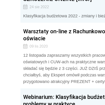
24 sie 2022
Klasyfikacja budżetowa 2022 - zmiany i b
Warsztaty on-line z Rachunkowo
oświacie
09 lis 2020
12 listopada zapraszamy wszystkich praco
oświatowych i CUW-ach na praktyczne warsz
składać się będzie z 3 części. JUŻ DZIŚ prze
chciałbyś, aby Ekspert omówił podczas war
przygotowano atrakcyjny PREZENT + certyf
Webinarium: Klasyfikacja budż
problemy w praktyce