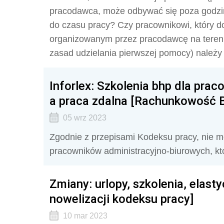
pracodawca, może odbywać się poza godzin
do czasu pracy? Czy pracownikowi, który d
organizowanym przez pracodawcę na tereni
zasad udzielania pierwszej pomocy) należy 
Inforlex: Szkolenia bhp dla pra
a praca zdalna [Rachunkowość 
05 wrz 2023
Zgodnie z przepisami Kodeksu pracy, nie 
pracowników administracyjno-biurowych, kt
Zmiany: urlopy, szkolenia, elast
nowelizacji kodeksu pracy]
10 mar 2023