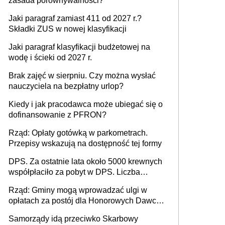
zasada porównywalności?
Jaki paragraf zamiast 411 od 2027 r.?
Składki ZUS w nowej klasyfikacji
Jaki paragraf klasyfikacji budżetowej na
wodę i ścieki od 2027 r.
Brak zajęć w sierpniu. Czy można wysłać
nauczyciela na bezpłatny urlop?
Kiedy i jak pracodawca może ubiegać się o
dofinansowanie z PFRON?
Rząd: Opłaty gotówką w parkometrach.
Przepisy wskazują na dostępność tej formy
DPS. Za ostatnie lata około 5000 krewnych
współpłaciło za pobyt w DPS. Liczba
mieszkańców DPS około 78 000
Rząd: Gminy mogą wprowadzać ulgi w
opłatach za postój dla Honorowych Dawców
Krwi
Samorządy idą przeciwko Skarbowy