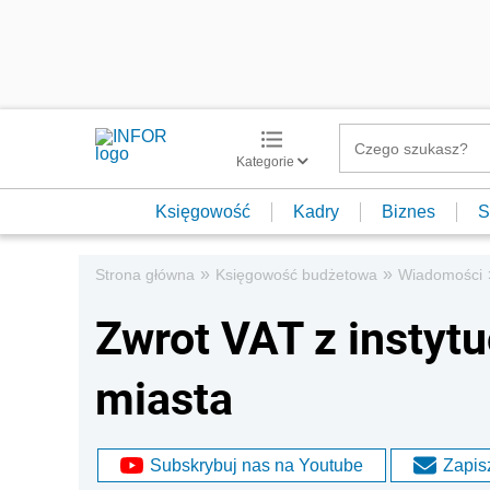
Kategorie
Księgowość
Kadry
Biznes
S
»
»
Strona główna
Księgowość budżetowa
Wiadomości
Zwrot VAT z instytu
miasta
Subskrybuj nas na Youtube
Zapisz