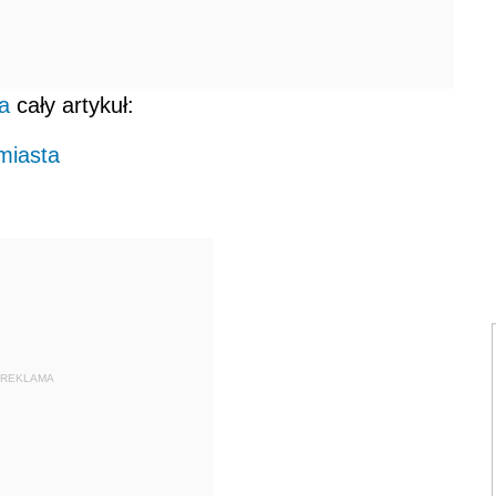
a
cały artykuł:
 miasta
REKLAMA