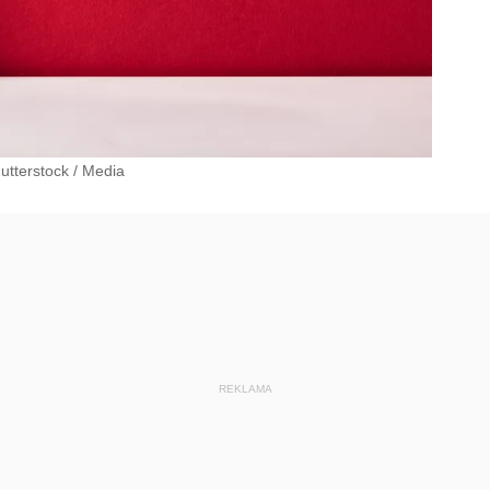
hutterstock
/
Media