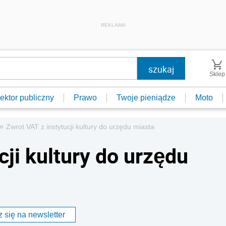
REKLAMA
Sklep
ektor publiczny
Prawo
Twoje pieniądze
Moto
»
Zwrot VAT z instytucji kultury do urzędu miasta
cji kultury do urzędu
 się na newsletter