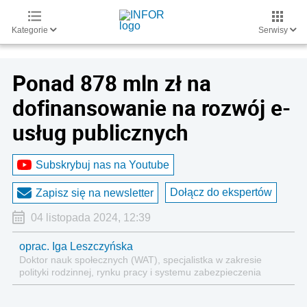
Kategorie
Serwisy
Ponad 878 mln zł na
dofinansowanie na rozwój e-
usług publicznych
Subskrybuj nas na Youtube
Dołącz do ekspertów
Zapisz się na newsletter
04 listopada 2024, 12:39
oprac. Iga Leszczyńska
Doktor nauk społecznych (WAT), specjalistka w zakresie
polityki rodzinnej, rynku pracy i systemu zabezpieczenia
społecznego.