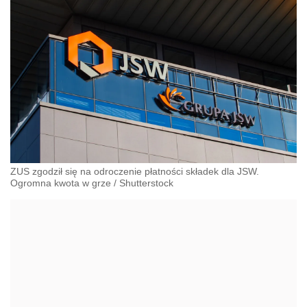
ZUS zgodził się na odroczenie płatności składek dla JSW.
Ogromna kwota w grze
/
Shutterstock