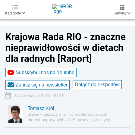
Kategorie
Serwisy
Krajowa Rada RIO - znaczne
nieprawidłowości w dietach
dla radnych [Raport]
Subskrybuj nas na Youtube
Dołącz do ekspertów
Zapisz się na newsletter
24 czerwca 2026, 09:19
Tomasz Król
prawnik piszący o m.in.: problemach osób
niepełnosprawnych, ZUS, pracy, cywilistyce,
administracji, przedsiębiorcach, podatkach