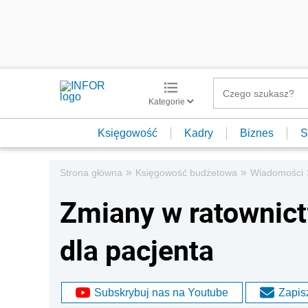
Kategorie
Księgowość
Kadry
Biznes
S
»
»
Strona główna
Księgowość budżetowa
Wiadomości
Zmiany w ratownic
dla pacjenta
Subskrybuj nas na Youtube
Zapisz