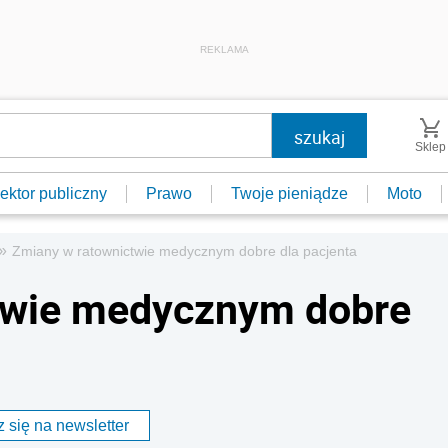
REKLAMA
Sklep
ektor publiczny
Prawo
Twoje pieniądze
Moto
»
Zmiany w ratownictwie medycznym dobre dla pacjenta
twie medycznym dobre
 się na newsletter