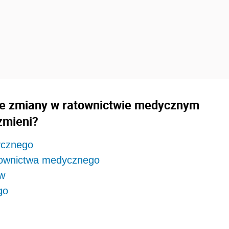
że zmiany w ratownictwie medycznym
zmieni?
ycznego
atownictwa medycznego
ów
go