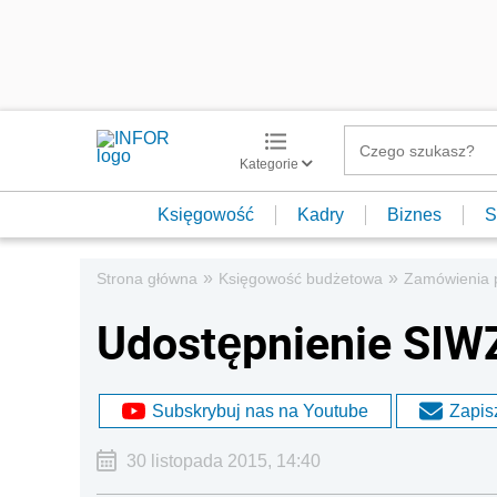
Kategorie
Księgowość
Kadry
Biznes
S
»
»
Strona główna
Księgowość budżetowa
Zamówienia 
Udostępnienie SIWZ
Subskrybuj nas na Youtube
Zapisz
30 listopada 2015, 14:40