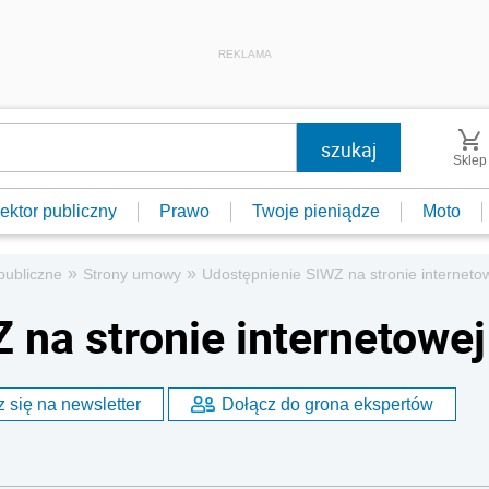
REKLAMA
Sklep
ektor publiczny
Prawo
Twoje pieniądze
Moto
»
»
publiczne
Strony umowy
Udostępnienie SIWZ na stronie interneto
 na stronie internetowej
 się na newsletter
Dołącz do grona ekspertów