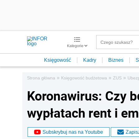
Kategorie
Księgowość
Kadry
Biznes
S
»
»
»
Strona główna
Księgowość budżetowa
ZUS
Ubezp
Koronawirus: Czy b
wypłatach rent i em
Subskrybuj nas na Youtube
Zapisz