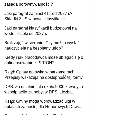
zasada porównywalności?
Jaki paragraf zamiast 411 od 2027 r.?
Składki ZUS w nowej klasyfikacji
Jaki paragraf klasyfikacji budżetowej na
wodę i ścieki od 2027 r.
Brak zajęć w sierpniu. Czy można wysłać
nauczyciela na bezpłatny urlop?
Kiedy i jak pracodawca może ubiegać się o
dofinansowanie z PFRON?
Rząd: Opłaty gotówką w parkometrach.
Przepisy wskazują na dostępność tej formy
DPS. Za ostatnie lata około 5000 krewnych
współpłaciło za pobyt w DPS. Liczba
mieszkańców DPS około 78 000
Rząd: Gminy mogą wprowadzać ulgi w
opłatach za postój dla Honorowych Dawców
Krwi