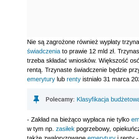
Nie są zagrożone również wypłaty trzyn
świadczenia
to prawie 12 mld zł. Trzyna
trzeba składać wniosków. Większość osó
rentą. Trzynaste świadczenie będzie pr
emerytury
lub
renty
istniało 31 marca 20
Polecamy:
Klasyfikacja budżetow
- Zakład na bieżąco wypłaca nie tylko
em
w tym np.
zasiłek
pogrzebowy, opiekuńcz
także zwaloryzowane
emerytury
i renty 