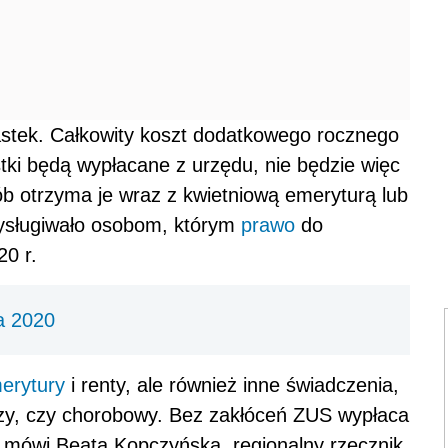
astek. Całkowity koszt dodatkowego rocznego
stki będą wypłacane z urzędu, nie będzie więc
b otrzyma je wraz z kwietniową emeryturą lub
zysługiwało osobom, którym
prawo
do
20 r.
a 2020
erytury
i renty, ale również inne świadczenia,
y, czy chorobowy. Bez zakłóceń ZUS wypłaca
- mówi Beata Kopczyńska, regionalny rzecznik