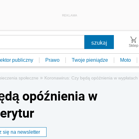
REKLAMA
Sklep
ektor publiczny
Prawo
Twoje pieniądze
Moto
»
ieczenia społeczne
Koronawirus: Czy będą opóźnienia w wypłatach 
ędą opóźnienia w
erytur
 się na newsletter